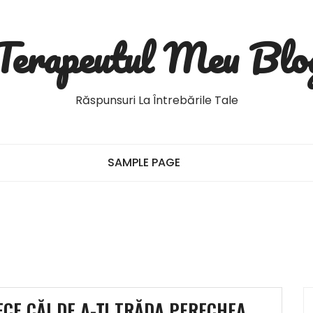
Terapeutul Meu Blo
Răspunsuri La Întrebările Tale
SAMPLE PAGE
ECE CĂI DE A-ȚI TRĂDA PERECHEA