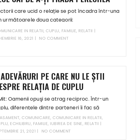
ctorii care ucid o relație se pot încadra într-una
n următoarele doua categorii:
postura – când nu-ți dezvălui adevăratele nevoi
MUNICARE IN RELATII
,
CUPLU
,
FAMILIE
,
RELATII
ntru a evita conflictele.
IEMBRIE 16, 2021
NO COMMENT
zuința sper o altă legătură emoțională – când
rtenerul nu pare disponibil să-ți ofere ce ai
voie.
 ADEVĂRURI PE CARE NU LE ȘTII
ESPRE RELAȚIA DE CUPLU
 Mit: Oamenii opuşi se atrag reciproc. Într-un
plu, diferenţele dintre parteneri îi fac să
ASAMENT
,
COMUNICARE
,
COMUNICARE IN RELATII
,
PLU
,
ECHILIBRU
,
FAMILIE
,
IUBIREA DE SINE
,
RELATII
PTEMBRIE 21, 2021
NO COMMENT