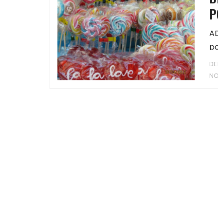
P
AD
po
DE
N